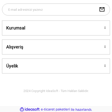
Ürün bilgilerinde hatalar bulunuyor.
Ürün fiyatı diğer sitelerden daha pahalı.
Bu ürüne benzer farklı alternatifler olmalı.
Kurumsal
Alışveriş
Gönder
Üyelik
2024 Copyright IdeaSoft - Tüm Hakları Saklıdır.
ideasoft
ile
e-