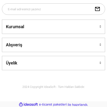
Ürün bilgilerinde hatalar bulunuyor.
Ürün fiyatı diğer sitelerden daha pahalı.
Bu ürüne benzer farklı alternatifler olmalı.
Kurumsal
Alışveriş
Gönder
Üyelik
2024 Copyright IdeaSoft - Tüm Hakları Saklıdır.
ideasoft
ile
e-