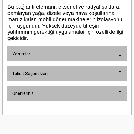
Bu bağlantı elemanı, eksenel ve radyal şoklara,
damlayan yağa, dizele veya hava koşullarına
maruz kalan mobil döner makinelerin izolasyonu
için uygundur. Yüksek düzeyde titreşim
yalıtımının gerektiği uygulamalar için özellikle ilgi
çekicidir.
Yorumlar
Taksit Seçenekleri
Bu ürüne ilk yorumu siz yapın!
Önerileriniz
Yorum Yaz
Bu ürünün fiyat bilgisi, resim, ürün açıklamalarında ve diğer konularda
yetersiz gördüğünüz noktaları öneri formunu kullanarak tarafımıza
iletebilirsiniz.
Görüş ve önerileriniz için teşekkür ederiz.