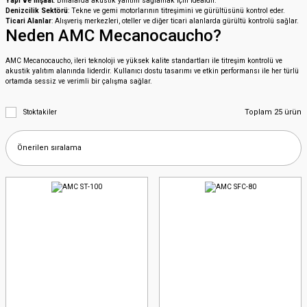
Yapı ve İnşaat
: Binalarda akustik yalıtım sağlamak için idealdir.
Denizcilik Sektörü
: Tekne ve gemi motorlarının titreşimini ve gürültüsünü kontrol eder.
Ticari Alanlar
: Alışveriş merkezleri, oteller ve diğer ticari alanlarda gürültü kontrolü sağlar.
Neden AMC Mecanocaucho?
AMC Mecanocaucho, ileri teknoloji ve yüksek kalite standartları ile titreşim kontrolü ve
akustik yalıtım alanında liderdir. Kullanıcı dostu tasarımı ve etkin performansı ile her türlü
ortamda sessiz ve verimli bir çalışma sağlar.
Toplam 25 ürün
Stoktakiler