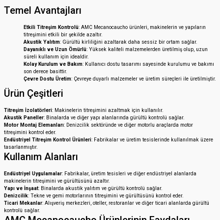
Temel Avantajları
Etkili Titreşim Kontrolü
: AMC Mecanocaucho ürünleri, makinelerin ve yapıların
titreşimini etkili bir şekilde azaltır.
Akustik Yalıtım
: Gürültü kirliliğini azaltarak daha sessiz bir ortam sağlar.
Dayanıklı ve Uzun Ömürlü
: Yüksek kaliteli malzemelerden üretilmiş olup, uzun
süreli kullanım için idealdir.
Kolay Kurulum ve Bakım
: Kullanıcı dostu tasarımı sayesinde kurulumu ve bakımı
son derece basittir.
Çevre Dostu Üretim
: Çevreye duyarlı malzemeler ve üretim süreçleri ile üretilmiştir.
Ürün Çeşitleri
Titreşim İzolatörleri
: Makinelerin titreşimini azaltmak için kullanılır.
Akustik Paneller
: Binalarda ve diğer yapı alanlarında gürültü kontrolü sağlar.
Motor Montaj Elemanları
: Denizcilik sektöründe ve diğer motorlu araçlarda motor
titreşimini kontrol eder.
Endüstriyel Titreşim Kontrol Ürünleri
: Fabrikalar ve üretim tesislerinde kullanılmak üzere
tasarlanmıştır.
Kullanım Alanları
Endüstriyel Uygulamalar
: Fabrikalar, üretim tesisleri ve diğer endüstriyel alanlarda
makinelerin titreşimini ve gürültüsünü azaltır.
Yapı ve İnşaat
: Binalarda akustik yalıtım ve gürültü kontrolü sağlar.
Denizcilik
: Tekne ve gemi motorlarının titreşimini ve gürültüsünü kontrol eder.
Ticari Mekanlar
: Alışveriş merkezleri, oteller, restoranlar ve diğer ticari alanlarda gürültü
kontrolü sağlar.