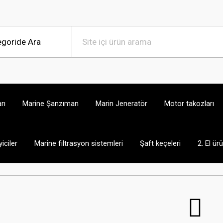
rı
Marine Şanzıman
Marin Jeneratör
Motor takozları
iciler
Marine filtrasyon sistemleri
Şaft keçeleri
2. El ür